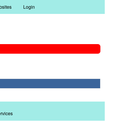
bsites
Login
ervices