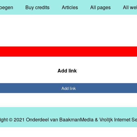
oegen
Buy credits
Articles
All pages
All we
Add link
Add link
ight © 2021 Onderdeel van
BaakmanMedia
&
Vrolijk Internet S